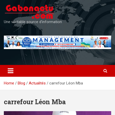
Skip
to
content
Une véritable source d'information
Home
Blog
Actualités
carrefour Léon Mba
carrefour Léon Mba