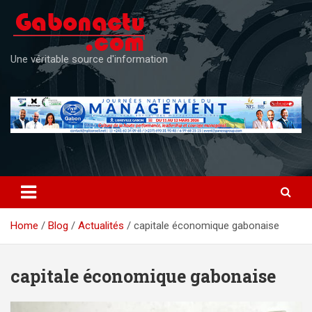
Skip
to
content
Une véritable source d'information
Home
Blog
Actualités
capitale économique gabonaise
capitale économique gabonaise