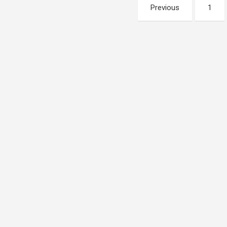
Pagination
Previous
1
des
publications