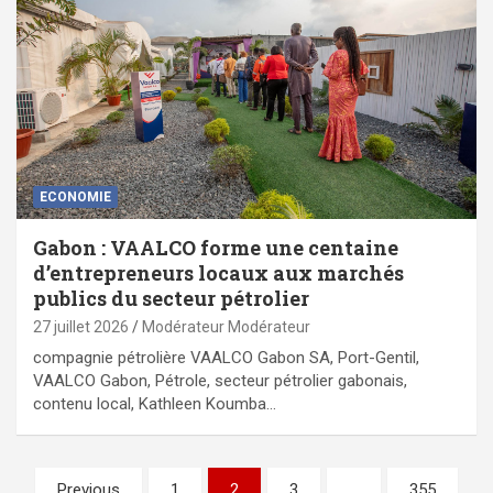
ECONOMIE
Gabon : VAALCO forme une centaine
d’entrepreneurs locaux aux marchés
publics du secteur pétrolier
27 juillet 2026
Modérateur Modérateur
compagnie pétrolière VAALCO Gabon SA, Port-Gentil,
VAALCO Gabon, Pétrole, secteur pétrolier gabonais,
contenu local, Kathleen Koumba…
Pagination
Previous
1
2
3
…
355