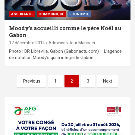
ASSURANCE
COMMUNIQUÉ
ECONOMIE
Moody’s accueilli comme le père Noël au
Gabon
17 décembre 2014
Administrateur Manager
Photo : DR Libreville, Gabon (Gabonactu.com) – L’agence
de notation Moody’s qui a intégré le Gabon…
Pagination
Previous
1
2
3
Next
des
publications