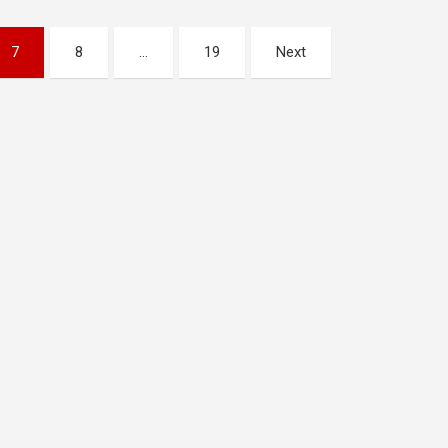
7
8
…
19
Next