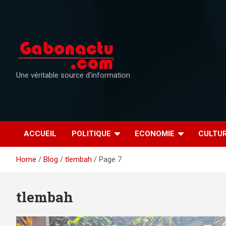
Skip
to
content
Une véritable source d'information
ACCUEIL
POLITIQUE
ECONOMIE
CULTU
Home
Blog
tlembah
Page 7
tlembah