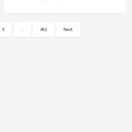
3
…
462
Next