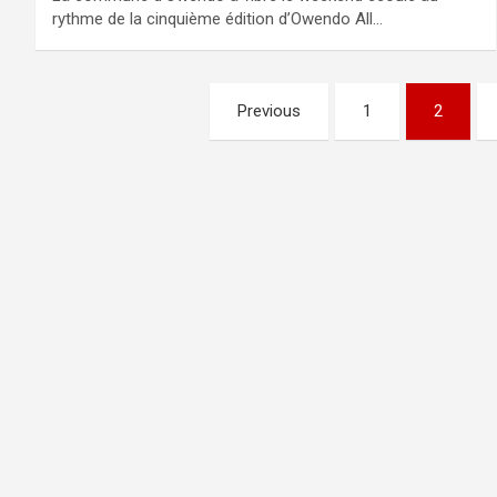
rythme de la cinquième édition d’Owendo All…
Pagination
Previous
1
2
des
publications