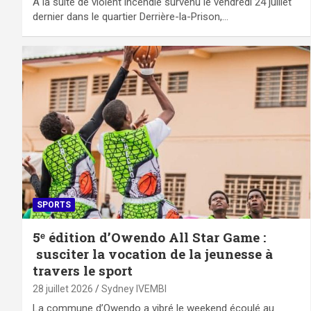
À la suite de violent incendie survenu le vendredi 24 juillet
dernier dans le quartier Derrière-la-Prison,…
SPORTS
5ᵉ édition d’Owendo All Star Game :
susciter la vocation de la jeunesse à
travers le sport
28 juillet 2026
Sydney IVEMBI
La commune d’Owendo a vibré le weekend écoulé au