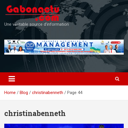
Skip
to
content
Une véritable source d'information
Home
Blog
christinabenneth
Page 44
christinabenneth