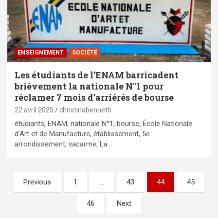
ENSEIGNEMENT
SOCIÉTÉ
Les étudiants de l’ENAM barricadent
brièvement la nationale N°1 pour
réclamer 7 mois d’arriérés de bourse
22 avril 2025
christinabenneth
étudiants, ENAM, nationale N°1, bourse, École Nationale
d’Art et de Manufacture, établissement, 5e
arrondissement, vacarme, La…
Pagination
Previous
1
…
43
44
45
des
46
Next
publications