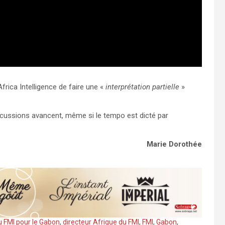
ica Intelligence de faire une «
interprétation partielle
»
discussions avancent, même si le tempo est dicté par
Marie Dorothée
u FMI pour le Gabon
,
directeur Afrique du FMI
,
FMI
,
Gabon
,