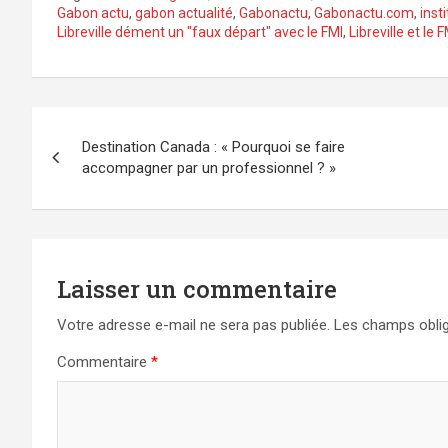
Gabon actu
,
gabon actualité
,
Gabonactu
,
Gabonactu.com
,
inst
Libreville dément un "faux départ" avec le FMI
,
Libreville et le F
Navigation
Destination Canada : « Pourquoi se faire
de
accompagner par un professionnel ? »
l’article
Laisser un commentaire
Votre adresse e-mail ne sera pas publiée.
Les champs oblig
Commentaire
*