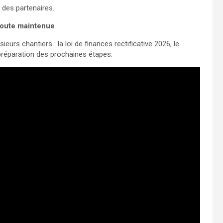
 des partenaires.
 route maintenue
ieurs chantiers : la loi de finances rectificative 2026, le
réparation des prochaines étapes.