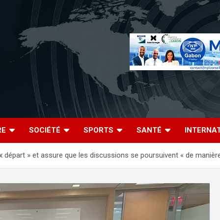
RE
SOCIÉTÉ
SPORTS
SANTÉ
INTERNA
ux départ » et assure que les discussions se poursuivent « de manièr