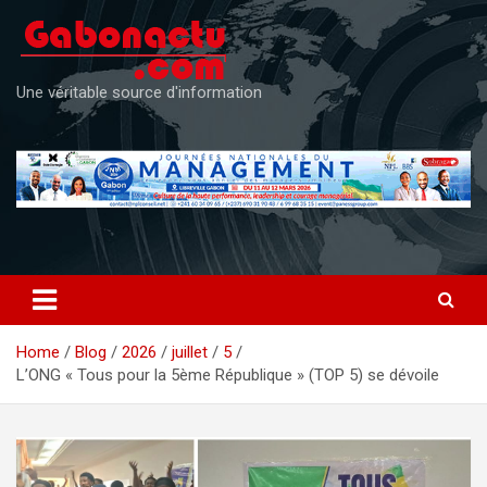
Skip
to
content
Une véritable source d'information
Home
Blog
2026
juillet
5
L’ONG « Tous pour la 5ème République » (TOP 5) se dévoile