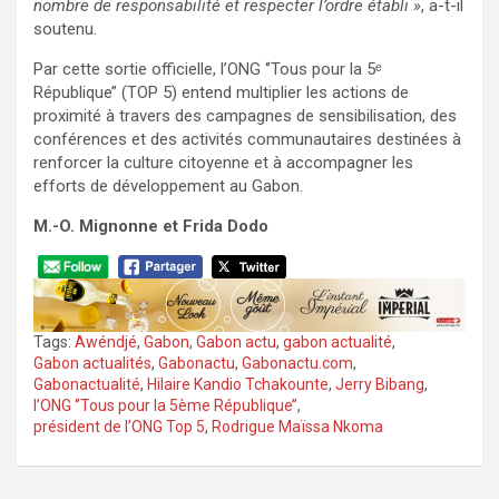
nombre de responsabilité et respecter l’ordre établi »
, a-t-il
soutenu.
‎Par cette sortie officielle, l’ONG ‘’Tous pour la 5ᵉ
République’’ (TOP 5) entend multiplier les actions de
proximité à travers des campagnes de sensibilisation, des
conférences et des activités communautaires destinées à
renforcer la culture citoyenne et à accompagner les
efforts de développement au Gabon.
M.-O. Mignonne et Frida Dodo
Tags:
Awéndjé
,
Gabon
,
Gabon actu
,
gabon actualité
,
Gabon actualités
,
Gabonactu
,
Gabonactu.com
,
Gabonactualité
,
Hilaire Kandio Tchakounte
,
Jerry Bibang
,
l’ONG ‘’Tous pour la 5ème République’’
,
président de l’ONG Top 5
,
Rodrigue Maïssa Nkoma