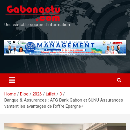
Skip
to
content
Une véritable source d'information
Home
Blog
2026
juillet
3
Banque & Assurances : AFG Bank Gabon et SUNU Assurances
vantent les avantages de l’offre Épargne+