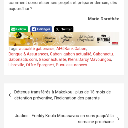
comment concrétiser ses projets et préparer demain, dès
aujourd’hui ?
Marie Dorothée
Tags:
actualité gabonaise
,
AFG Bank Gabon
,
Banque & Assurances
,
Gabon
,
gabon actualité
,
Gabonactu
,
Gabonactu.com
,
Gabonactualité
,
Klens Darcy Mavoungou
,
Libreville
,
Offre Épargne+
,
Sunu assurances
Navigation
Détenus transférés à Makokou : plus de 18 mois de
de
détention préventive, l’indignation des parents
l’article
Justice : Freddy Koula Moussavou en suris jusqu’à la
semaine prochaine