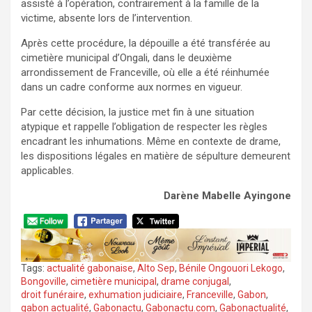
assisté à l’opération, contrairement à la famille de la
victime, absente lors de l’intervention.
Après cette procédure, la dépouille a été transférée au
cimetière municipal d’Ongali, dans le deuxième
arrondissement de Franceville, où elle a été réinhumée
dans un cadre conforme aux normes en vigueur.
Par cette décision, la justice met fin à une situation
atypique et rappelle l’obligation de respecter les règles
encadrant les inhumations. Même en contexte de drame,
les dispositions légales en matière de sépulture demeurent
applicables.
Darène Mabelle Ayingone
Tags:
actualité gabonaise
,
Alto Sep
,
Bénile Ongouori Lekogo
,
Bongoville
,
cimetière municipal
,
drame conjugal
,
droit funéraire
,
exhumation judiciaire
,
Franceville
,
Gabon
,
gabon actualité
,
Gabonactu
,
Gabonactu.com
,
Gabonactualité
,