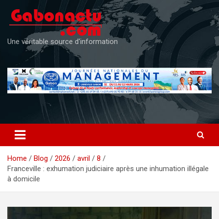
Skip
to
content
Une véritable source d'information
Home
Blog
2026
avril
8
Franceville : exhumation judiciaire après une inhumation illégale
à domicile