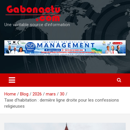
Skip
to
content
Une véritable source d'information
Home
Blog
2026
mars
30
Taxe d’habitation : dernière ligne droite pour les confessions
religieuses