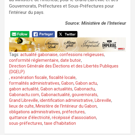
Gouvernorats, Préfectures et Sous-Préfectures pour
l’intérieur du pays.
Source: Ministère de l’Interieur
Tags:
actualité gabonaise
,
confessions religieuses
,
conformité réglementaire
,
date butoir
,
Direction Générale des Élections et des Libertés Publiques
(DGELP)
,
exonération fiscale
,
fiscalité locale
,
formalités administratives
,
Gabon
,
Gabon actu
,
gabon actualité
,
Gabon actualités
,
Gabonactu
,
Gabonactu.com
,
Gabonactualité
,
gouvernorats
,
Grand Libreville
,
identification administrative
,
Libreville
,
lieux de culte
,
Ministère de l’Intérieur du Gabon
,
obligations administratives
,
préfectures
,
quittance d’électricité
,
récépissé d’association
,
sous-préfectures
,
taxe d’habitation