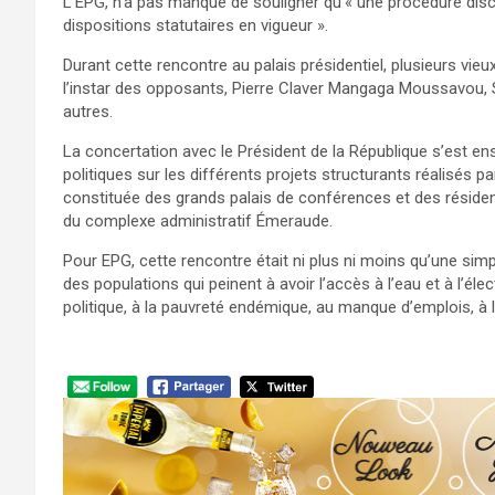
L’EPG, n’a pas manqué de souligner qu’« une procédure dis
dispositions statutaires en vigueur ».
Durant cette rencontre au palais présidentiel, plusieurs vieux
l’instar des opposants, Pierre Claver Mangaga Moussavou,
autres.
La concertation avec le Président de la République s’est ens
politiques sur les différents projets structurants réalisés pa
constituée des grands palais de conférences et des réside
du complexe administratif Émeraude.
Pour EPG, cette rencontre était ni plus ni moins qu’une si
des populations qui peinent à avoir l’accès à l’eau et à l’éle
politique, à la pauvreté endémique, au manque d’emplois, à la