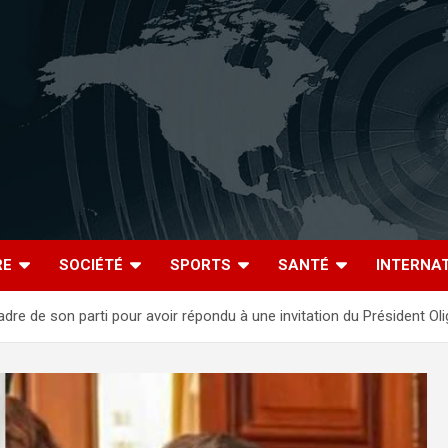
RE
SOCIÉTÉ
SPORTS
SANTÉ
INTERNA
adre de son parti pour avoir répondu à une invitation du Président O