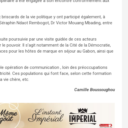
ciplinaire a été engagée à son encontre conformément aux
 briscards de la vie politique y ont participé également, à
 Séraphin Ndaot Rembogot, Dr Victor Mouang Mbading, entre
uite poursuivie par une visite guidée de ces acteurs
r le pouvoir. Il s’agit notamment de la Cité de la Démocratie,
nces pour les hôtes de marque en séjour au Gabon, ainsi que
mple opération de communication , loin des préoccupations
ctricité. Ces populations qui font face, selon cette formation
 vie chère, etc.
Camille Boussoughou