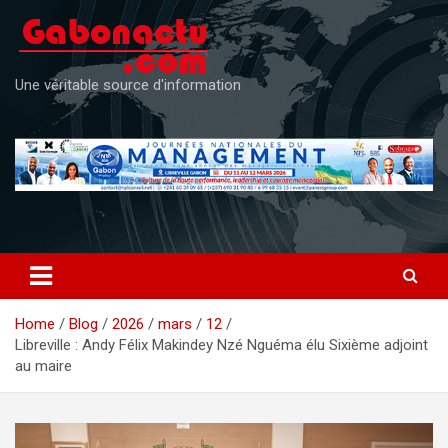
Skip
to
content
Une véritable source d'information
Home
Blog
2026
mars
12
Libreville : Andy Félix Makindey Nzé Nguéma élu Sixième adjoint
au maire