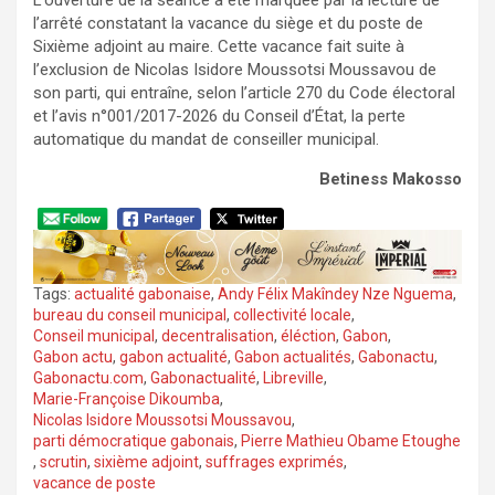
l’arrêté constatant la vacance du siège et du poste de
Sixième adjoint au maire. Cette vacance fait suite à
l’exclusion de Nicolas Isidore Moussotsi Moussavou de
son parti, qui entraîne, selon l’article 270 du Code électoral
et l’avis n°001/2017-2026 du Conseil d’État, la perte
automatique du mandat de conseiller municipal.
Betiness Makosso
Tags:
actualité gabonaise
,
Andy Félix Makîndey Nze Nguema
,
bureau du conseil municipal
,
collectivité locale
,
Conseil municipal
,
decentralisation
,
éléction
,
Gabon
,
Gabon actu
,
gabon actualité
,
Gabon actualités
,
Gabonactu
,
Gabonactu.com
,
Gabonactualité
,
Libreville
,
Marie-Françoise Dikoumba
,
Nicolas Isidore Moussotsi Moussavou
,
parti démocratique gabonais
,
Pierre Mathieu Obame Etoughe
,
scrutin
,
sixième adjoint
,
suffrages exprimés
,
vacance de poste