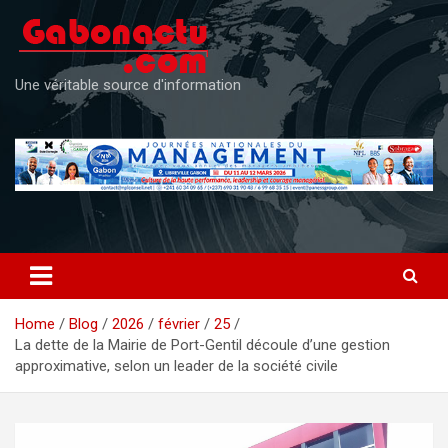
Skip
to
content
Une véritable source d'information
Home
Blog
2026
février
25
La dette de la Mairie de Port-Gentil découle d’une gestion
approximative, selon un leader de la société civile