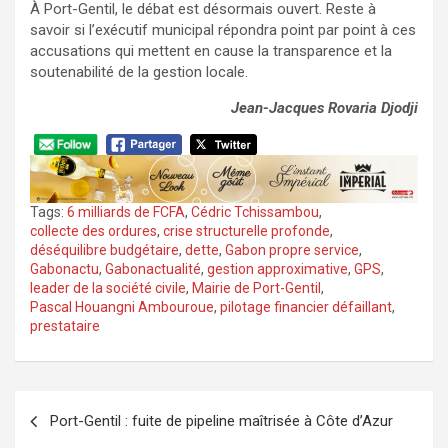
À Port-Gentil, le débat est désormais ouvert. Reste à
savoir si l’exécutif municipal répondra point par point à ces
accusations qui mettent en cause la transparence et la
soutenabilité de la gestion locale.
Jean-Jacques Rovaria Djodji
Tags:
6 milliards de FCFA
,
Cédric Tchissambou
,
collecte des ordures
,
crise structurelle profonde
,
déséquilibre budgétaire
,
dette
,
Gabon propre service
,
Gabonactu
,
Gabonactualité
,
gestion approximative
,
GPS
,
leader de la société civile
,
Mairie de Port-Gentil
,
Pascal Houangni Ambouroue
,
pilotage financier défaillant
,
prestataire
Navigation
Port-Gentil : fuite de pipeline maîtrisée à Côte d’Azur
de