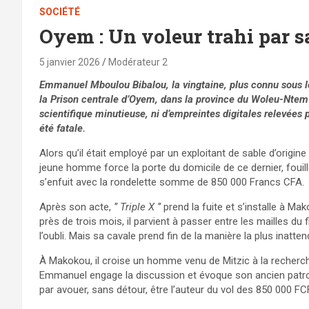
SOCIÉTÉ
Oyem : Un voleur trahi par s
5 janvier 2026
Modérateur 2
Emmanuel Mboulou Bibalou, la vingtaine, plus connu sous le s
la Prison centrale d’Oyem, dans la province du Woleu-Ntem (
scientifique minutieuse, ni d’empreintes digitales relevées 
été fatale.
Alors qu’il était employé par un exploitant de sable d’origine
jeune homme force la porte du domicile de ce dernier, fouil
s’enfuit avec la rondelette somme de 850 000 Francs CFA.
Après son acte,
‘’ Triple X ‘’
prend la fuite et s’installe à Ma
près de trois mois, il parvient à passer entre les mailles du 
l’oubli. Mais sa cavale prend fin de la manière la plus inatten
À Makokou, il croise un homme venu de Mitzic à la recherche
Emmanuel engage la discussion et évoque son ancien patron
par avouer, sans détour, être l’auteur du vol des 850 000 FC