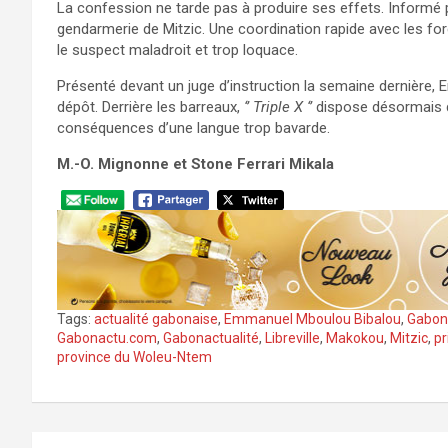
La confession ne tarde pas à produire ses effets. Informé par
gendarmerie de Mitzic. Une coordination rapide avec les forc
le suspect maladroit et trop loquace.
Présenté devant un juge d’instruction la semaine dernière
dépôt. Derrière les barreaux,
‘’ Triple X ‘’
dispose désormais d
conséquences d’une langue trop bavarde.
M.-O. Mignonne et Stone Ferrari Mikala
Tags:
actualité gabonaise
,
Emmanuel Mboulou Bibalou
,
Gabon
Gabonactu.com
,
Gabonactualité
,
Libreville
,
Makokou
,
Mitzic
,
pr
province du Woleu-Ntem