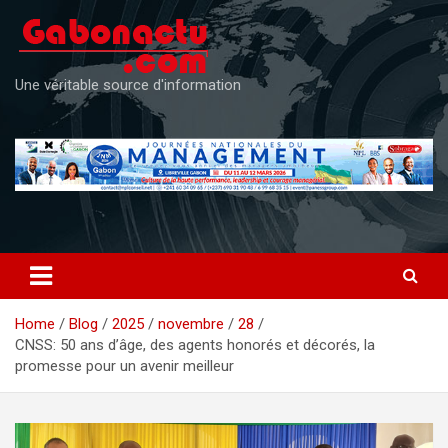
Skip
to
content
Une véritable source d'information
Home
Blog
2025
novembre
28
CNSS: 50 ans d’âge, des agents honorés et décorés, la
promesse pour un avenir meilleur