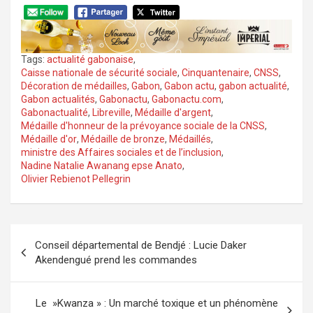
Tags:
actualité gabonaise
,
Caisse nationale de sécurité sociale
,
Cinquantenaire
,
CNSS
,
Décoration de médailles
,
Gabon
,
Gabon actu
,
gabon actualité
,
Gabon actualités
,
Gabonactu
,
Gabonactu.com
,
Gabonactualité
,
Libreville
,
Médaille d'argent
,
Médaille d'honneur de la prévoyance sociale de la CNSS
,
Médaille d'or
,
Médaille de bronze
,
Médaillés
,
ministre des Affaires sociales et de l’inclusion
,
Nadine Natalie Awanang epse Anato
,
Olivier Rebienot Pellegrin
Navigation
Conseil départemental de Bendjé : Lucie Daker
de
Akendengué prend les commandes
l’article
Le »Kwanza » : Un marché toxique et un phénomène