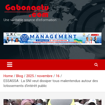
Skip
to
content
Une véritable source d'information
Home
Blog
2025
novembre
16
ESSASSA : La SNI veut dissiper tous malentendus autour des
lotissements d’intérêt public