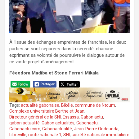
À l’issue des échanges empreintes de franchise, les deux
parties se sont séparées dans la sérénité, chacune
exprimant sa volonté de poursuivre le dialogue autour de
ce vaste projet d’aménagement.
Féeodora Madiba et Stone Ferrari Mikala
Tags:
actualité gabonaise
,
Bikélé
,
commune de Ntoum
,
Complexe universitaire Berthe et Jean
,
Directeur général de la SNI
,
Essassa
,
Gabon actu
,
gabon actualité
,
Gabon actualités
,
Gabonactu
,
Gabonactu.com
,
Gabonactualité
,
Jean-Pierre Ondounda
,
Libreville
,
route nationale 1
,
SNI
,
société nationale immobilière