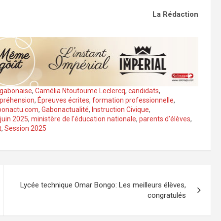
La Rédaction
 gabonaise
,
Camélia Ntoutoume Leclercq
,
candidats
,
préhension
,
Épreuves écrites
,
formation professionnelle
,
bonactu.com
,
Gabonactualité
,
Instruction Civique
,
juin 2025
,
ministère de l'éducation nationale
,
parents d’élèves
,
t
,
Session 2025
Lycée technique Omar Bongo: Les meilleurs élèves,
congratulés