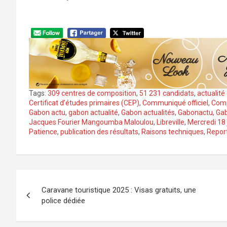
Tags:
309 centres de composition
,
51 231 candidats
,
actualité
Certificat d’études primaires (CEP)
,
Communiqué officiel
,
Com
Gabon actu
,
gabon actualité
,
Gabon actualités
,
Gabonactu
,
Ga
Jacques Fourier Mangoumba Maloulou
,
Libreville
,
Mercredi 18 
Patience
,
publication des résultats
,
Raisons techniques
,
Repor
Navigation
Caravane touristique 2025 : Visas gratuits, une
de
police dédiée
l’article