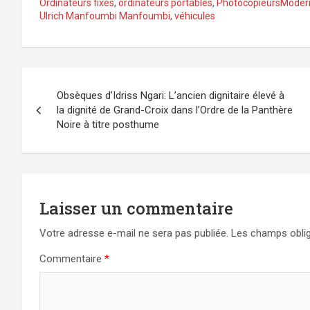
Ordinateurs fixes
,
ordinateurs portables
,
PhotocopieursModern
Ulrich Manfoumbi Manfoumbi
,
véhicules
Navigation
Obsèques d’Idriss Ngari: L’ancien dignitaire élevé à
de
la dignité de Grand-Croix dans l’Ordre de la Panthère
Noire à titre posthume
l’article
Laisser un commentaire
Votre adresse e-mail ne sera pas publiée.
Les champs oblig
Commentaire
*