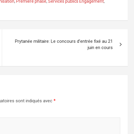
isation
,
Première phase
,
Services publics Engagement
,
Prytanée militaire: Le concours d’entrée fixé au 21
juin en cours
atoires sont indiqués avec
*