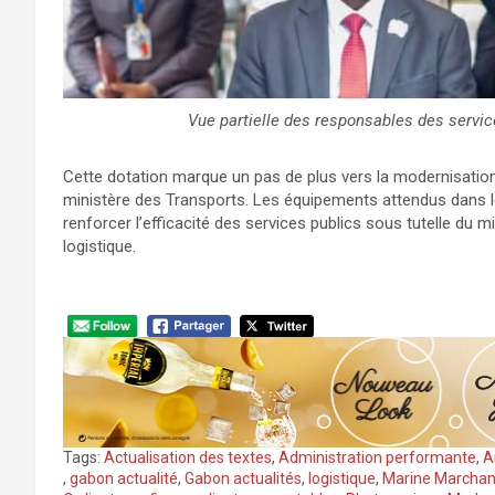
Vue partielle des responsables des servic
Cette dotation marque un pas de plus vers la modernisation 
ministère des Transports. Les équipements attendus dans 
renforcer l’efficacité des services publics sous tutelle du 
logistique.
Tags:
Actualisation des textes
,
Administration performante
,
A
,
gabon actualité
,
Gabon actualités
,
logistique
,
Marine Marcha