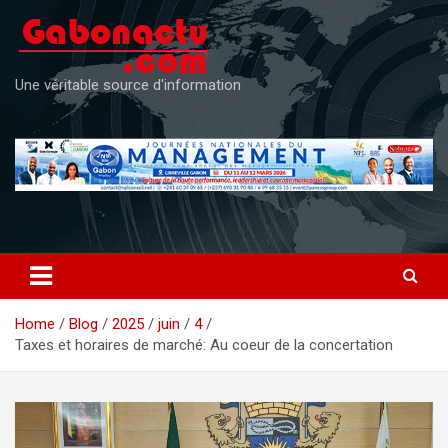
Skip
to
content
Une véritable source d'information
Home
Blog
2025
juin
4
Taxes et horaires de marché: Au coeur de la concertation