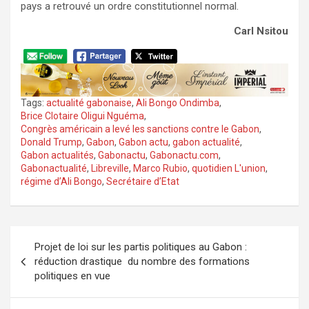
pays a retrouvé un ordre constitutionnel normal.
Carl Nsitou
Tags:
actualité gabonaise
,
Ali Bongo Ondimba
,
Brice Clotaire Oligui Nguéma
,
Congrès américain a levé les sanctions contre le Gabon
,
Donald Trump
,
Gabon
,
Gabon actu
,
gabon actualité
,
Gabon actualités
,
Gabonactu
,
Gabonactu.com
,
Gabonactualité
,
Libreville
,
Marco Rubio
,
quotidien L'union
,
régime d’Ali Bongo
,
Secrétaire d’Etat
Navigation
Projet de loi sur les partis politiques au Gabon :
de
réduction drastique du nombre des formations
l’article
politiques en vue