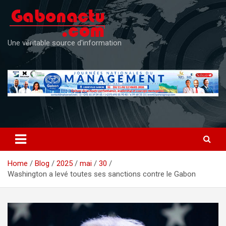
Skip
to
content
Une véritable source d'information
Home
Blog
2025
mai
30
Washington a levé toutes ses sanctions contre le Gabon