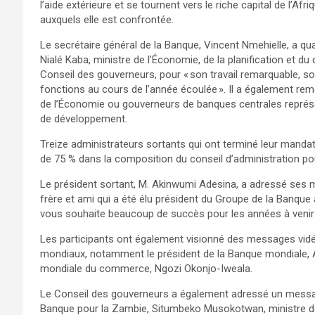
l’aide extérieure et se tournent vers le riche capital de l’
auxquels elle est confrontée.
Le secrétaire général de la Banque, Vincent Nmehielle, a qu
Nialé Kaba, ministre de l’Économie, de la planification et d
Conseil des gouverneurs, pour « son travail remarquable, s
fonctions au cours de l’année écoulée ». Il a également re
de l’Économie ou gouverneurs de banques centrales représe
de développement.
Treize administrateurs sortants qui ont terminé leur manda
de 75 % dans la composition du conseil d’administration po
Le président sortant, M. Akinwumi Adesina, a adressé ses m
frère et ami qui a été élu président du Groupe de la Banque
vous souhaite beaucoup de succès pour les années à venir »
Les participants ont également visionné des messages vidéo
mondiaux, notamment le président de la Banque mondiale, Aja
mondiale du commerce, Ngozi Okonjo-Iweala.
Le Conseil des gouverneurs a également adressé un message 
Banque pour la Zambie, Situmbeko Musokotwan, ministre des 