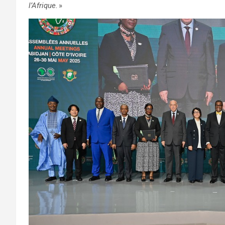
l’Afrique.
»