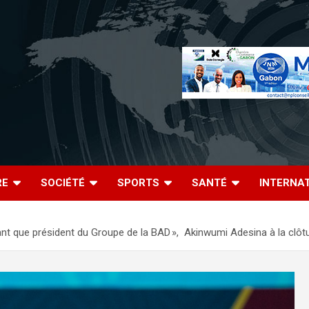
RE
SOCIÉTÉ
SPORTS
SANTÉ
INTERNA
n tant que président du Groupe de la BAD », Akinwumi Adesina à la cl