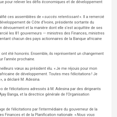
Afrique pour relever les défis économiques et de développement
alifié ces assemblées de «
succès retentissant
». Il a remercié
u développement de Côte d’Ivoire, présidente sortante du
on dévouement et la manière dont elle s’est acquittée de ses
mercié les 81 gouverneurs — ministres des Finances, ministres
ntant chacun des pays actionnaires de la Banque africaine
t ont été honorés. Ensemble, ils représentent un changement
ur l’année prochaine.
eilleurs vœux au président élu. « Je me réjouis pour mon
 africaine de développement. Toutes mes félicitations ! Je
, a déclaré M. Adesina.
 de félicitations adressés à M. Adesina par des dirigeants
y Banga, et la directrice générale de l’Organisation
de félicitations par l’intermédiaire du gouverneur de la
Finances et de la Planification nationale. «
Nous vous