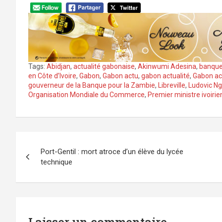
Tags:
Abidjan
,
actualité gabonaise
,
Akinwumi Adesina
,
banque
en Côte d’Ivoire
,
Gabon
,
Gabon actu
,
gabon actualité
,
Gabon ac
gouverneur de la Banque pour la Zambie
,
Libreville
,
Ludovic N
Organisation Mondiale du Commerce
,
Premier ministre ivoir
Navigation
Port-Gentil : mort atroce d’un élève du lycée
de
technique
l’article