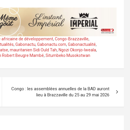
 africaine de développement
,
Congo-Brazzaville
,
tualités
,
Gabonactu
,
Gabonactu.com
,
Gabonactualité
,
gatse
,
mauritanien Sidi Ould Tah
,
Ngozi Okonjo-Iweala
,
ien Robert Beugre Mambé
,
Situmbeko Musokotwan
Congo : les assemblées annuelles de la BAD auront
lieu à Brazzaville du 25 au 29 mai 2026