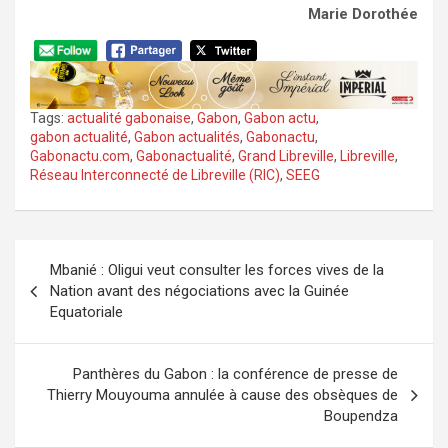
Marie Dorothée
Tags:
actualité gabonaise
,
Gabon
,
Gabon actu
,
gabon actualité
,
Gabon actualités
,
Gabonactu
,
Gabonactu.com
,
Gabonactualité
,
Grand Libreville
,
Libreville
,
Réseau Interconnecté de Libreville (RIC)
,
SEEG
Navigation
Mbanié : Oligui veut consulter les forces vives de la
de
Nation avant des négociations avec la Guinée
l’article
Equatoriale
Panthères du Gabon : la conférence de presse de
Thierry Mouyouma annulée à cause des obsèques de
Boupendza