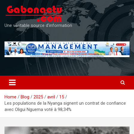
Skip
to
content
Une véritable source d'information
Home
Blog
2025
avril
15
Les populations de la Nyanga signent un contrat de confiance
avec Oligui Nguema voté à 98,34%