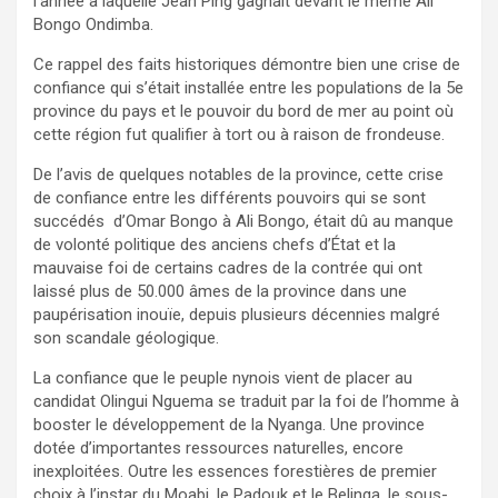
l’année à laquelle Jean Ping gagnait devant le même Ali
Bongo Ondimba.
Ce rappel des faits historiques démontre bien une crise de
confiance qui s’était installée entre les populations de la 5e
province du pays et le pouvoir du bord de mer au point où
cette région fut qualifier à tort ou à raison de frondeuse.
De l’avis de quelques notables de la province, cette crise
de confiance entre les différents pouvoirs qui se sont
succédés d’Omar Bongo à Ali Bongo, était dû au manque
de volonté politique des anciens chefs d’État et la
mauvaise foi de certains cadres de la contrée qui ont
laissé plus de 50.000 âmes de la province dans une
paupérisation inouïe, depuis plusieurs décennies malgré
son scandale géologique.
La confiance que le peuple nynois vient de placer au
candidat Olingui Nguema se traduit par la foi de l’homme à
booster le développement de la Nyanga. Une province
dotée d’importantes ressources naturelles, encore
inexploitées. Outre les essences forestières de premier
choix à l’instar du Moabi, le Padouk et le Belinga, le sous-