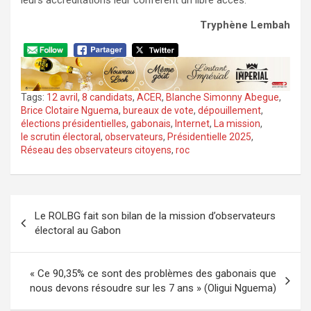
Tryphène Lembah
Tags:
12 avril
,
8 candidats
,
ACER
,
Blanche Simonny Abegue
,
Brice Clotaire Nguema
,
bureaux de vote
,
dépouillement
,
élections présidentielles
,
gabonais
,
Internet
,
La mission
,
le scrutin électoral
,
observateurs
,
Présidentielle 2025
,
Réseau des observateurs citoyens
,
roc
Navigation
Le ROLBG fait son bilan de la mission d’observateurs
de
électoral au Gabon
l’article
« Ce 90,35% ce sont des problèmes des gabonais que
nous devons résoudre sur les 7 ans » (Oligui Nguema)