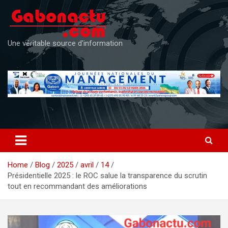
Skip
to
content
Une véritable source d'information
Home
Blog
2025
avril
14
Présidentielle 2025 : le ROC salue la transparence du scrutin
tout en recommandant des améliorations