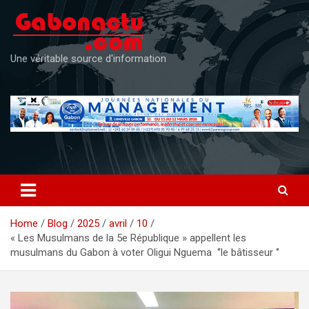
Skip
to
content
Une véritable source d'information
Home
Blog
2025
avril
10
« Les Musulmans de la 5e République » appellent les
musulmans du Gabon à voter Oligui Nguema ‘’le bâtisseur ‘’