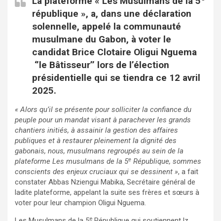
La plateforme « Les Musulmans de la 5
république », a, dans une déclaration
solennelle, appelé la communauté
musulmane du Gabon, à voter le
candidat Brice Clotaire Oligui Nguema
‘’le Bâtisseur’’ lors de l’élection
présidentielle qui se tiendra ce 12 avril
2025.
« Alors qu’il se présente pour solliciter la confiance du
peuple pour un mandat visant à parachever les grands
chantiers initiés, à assainir la gestion des affaires
publiques et à restaurer pleinement la dignité des
gabonais, nous, musulmans regroupés au sein de la
e
plateforme Les musulmans de la 5
République, sommes
conscients des enjeux cruciaux qui se dessinent »
, a fait
constater Abbas Nziengui Mabika, Secrétaire général de
ladite plateforme, appelant la suite ses frères et sœurs à
voter pour leur champion Oligui Nguema.
e
Les Musulmans de la 5
République qui soutiennent lz