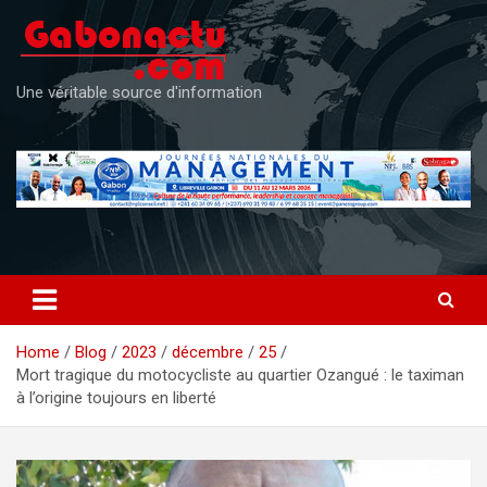
Skip
to
content
Une véritable source d'information
Home
Blog
2023
décembre
25
Mort tragique du motocycliste au quartier Ozangué : le taximan
à l’origine toujours en liberté