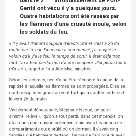
dans le 2
arrondissement de Port-
Gentil ont vécu il y’a quelques jours.
Quatre habitations ont été rasées par
les flammes d’une cruauté inouïe, selon
les soldats du feu.
« Il y avait d’abord coupure d’électricité et c’est à 2h du
matin par-là, que l’incendie a commencé, j’ai cogné le
voisin qu’il y’a le feu, le temps de sortir, il était déjà trop
tard. On a tout perdu, rien n’a été récupéré. J’ai perdu toute
m’a vie »
, regrette Tina Abe Mve, sinistrée.
Selon les victimes, rien n’a pu être récupéré à cause de la
rapidité à laquelle les flammes se sont propagées. Elles se
sont précipitées grâce au vent fort qui a soufflé cette nuit-
là vers 2h du matin.
Visiblement déboussolé, Stéphane Nzoué, un autre
sinistré, relève « qu’on a tout perdu dans cet incendie, on
était dans une maison collective mais avec beaucoup de
compartiments qui a brûlé où on dormait. Il y’avait cinq
familles qui habitaient dedans. J’ai même failli mourir avec