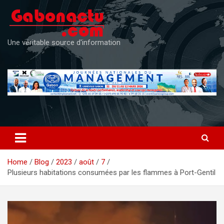
Skip
to
content
Une véritable source d'information
Home
Blog
2023
août
7
Plusieurs habitations consumées par les flammes à Port-Gentil