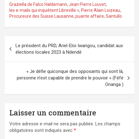
Graziella de Falco Haldemann
,
Jean Pierre Louvet
,
les e-mails qui inquiètent Libreville »
,
Pierre Alain Loizeau
,
Procureure des Suisse Lausanne
,
puante affaire
,
Santullo
Navigation
Le président du PRD, Ariel-Eloi Iwangou, candidat aux
de
élections locales 2023 à Ndendé
l’article
« Je défie quiconque des opposants qui sont là,
personne n’est capable de prendre le pouvoir » (Féfé
Onanga )
Laisser un commentaire
Votre adresse e-mail ne sera pas publiée.
Les champs
obligatoires sont indiqués avec
*