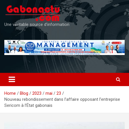
Skip
to
content
Une véritable source d'information
Home
Blog
2023
mai
23
Nouveau rebondissement dans l’affaire opposant l’entreprise
Sericom à l’État gabonais