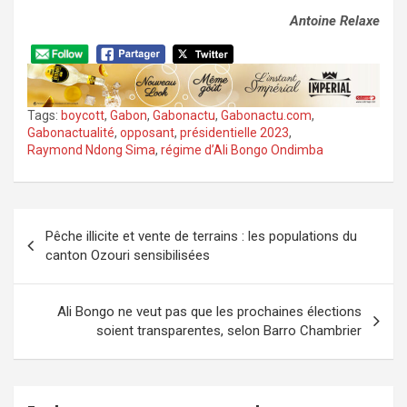
Antoine Relaxe
Tags:
boycott
,
Gabon
,
Gabonactu
,
Gabonactu.com
,
Gabonactualité
,
opposant
,
présidentielle 2023
,
Raymond Ndong Sima
,
régime d’Ali Bongo Ondimba
Navigation
Pêche illicite et vente de terrains : les populations du
de
canton Ozouri sensibilisées
l’article
Ali Bongo ne veut pas que les prochaines élections
soient transparentes, selon Barro Chambrier