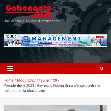
Skip
to
content
Une véritable source d'information
Home
Blog
2023
février
20
Présidentielle 2023 : Raymond Ndong Sima s’érige contre la
politique de la chaise vide