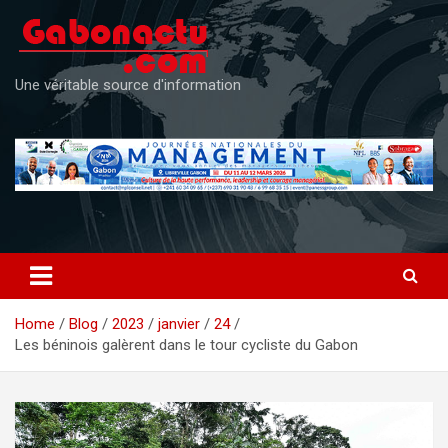
Skip
to
content
Une véritable source d'information
Home
Blog
2023
janvier
24
Les béninois galèrent dans le tour cycliste du Gabon