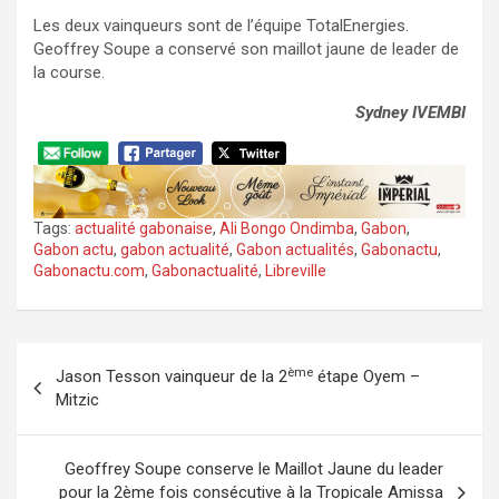
Les deux vainqueurs sont de l’équipe TotalEnergies.
Geoffrey Soupe a conservé son maillot jaune de leader de
la course.
Sydney IVEMBI
Tags:
actualité gabonaise
,
Ali Bongo Ondimba
,
Gabon
,
Gabon actu
,
gabon actualité
,
Gabon actualités
,
Gabonactu
,
Gabonactu.com
,
Gabonactualité
,
Libreville
Navigation
ème
Jason Tesson vainqueur de la 2
étape Oyem –
de
Mitzic
l’article
Geoffrey Soupe conserve le Maillot Jaune du leader
pour la 2ème fois consécutive à la Tropicale Amissa