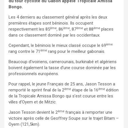
du tour cycliste du Gabon appelé Tropicale Amissa
Bongo.
Les 4 derniers au classement général après les deux
premières étapes sont béninois. Ils occupent
ème
ème
ème
ème
respectivement les 85
, 86
, 87
et 88
places
dans ce classement dominé par les occidentaux.
ème
Cependant, le béninois le mieux classé occupe le 69
ème
rang contre le 71
rang pour le meilleur gabonais.
Beaucoup d’ivoiriens, camerounais, burkinabé et algériens
boivent également la tasse d’une course dominée par les
professionnels européens.
Pour rappel, le jeune Français de 25 ans, Jason Tesson a
ème
ème
remporté le sprint final de la 2
étape de la 16
édition
de la Tropicale Amissa Bongo qui s’est courue entre les
villes d’Oyem et de Mitzic.
ème
Jason Tesson devient le 2
français à remporter une
victoire après celle de Geoffrey Soupe sur le trajet Bitam –
Oyem (121,5km).