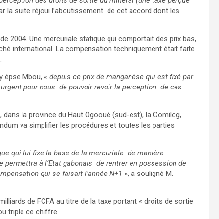
erception des droits de sortie du minerai (une taxe perçue
 par la suite réjoui l’aboutissement de cet accord dont les
 de 2004. Une mercuriale statique qui comportait des prix bas,
hé international. La compensation techniquement était faite
.
ty épse Mbou,
« depuis ce prix de manganèse qui est fixé par
t urgent pour nous de pouvoir revoir la perception de ces
 dans la province du Haut Ogooué (sud-est), la Comilog,
dum va simplifier les procédures et toutes les parties
e qui lui fixe la base de la mercuriale de manière
e permettra à l’Etat gabonais de rentrer en possession de
ompensation qui se faisait l’année N+1 »
, a souligné M.
illiards de FCFA au titre de la taxe portant « droits de sortie
 triple ce chiffre.