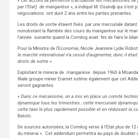
« Cet accord va permettre d’actualiser les mécanismes de p
par l’Etat) de manganèse »
, a indiqué M. Ossindji qui s’est
négociations ont duré 2 ans entre les parties prenantes.
Les droits de sortie étaient fixés par une mercuriale datant
nonobstant la flambée des cours du manganèse sur le marc
l’année suivante quand la Comilog avait fini de faire le bilan
Pour la Ministre de l’Economie, Nicole Jeannine Lydie Robo
le marché international n’a cessé d’augmenter, donc il étai
droits de sortie ».
Exploitant le minerai de manganèse depuis 1960 à Moanda,
filiale groupe minier Eramet estime également que cet Adden
seront gagnantes.
« Dans ce mécanisme, on a mis en place un comité techniqu
dynamique tous les trimestres ; cette mercuriale dynamiqu
cette taxe le plus rapidement possible et en réduisant la c
Batolo.
De sources autorisées, la Comilog verse à l’Etat plus de 12 m
du minerai ». Cet addendum permettra au pays de doubler ou