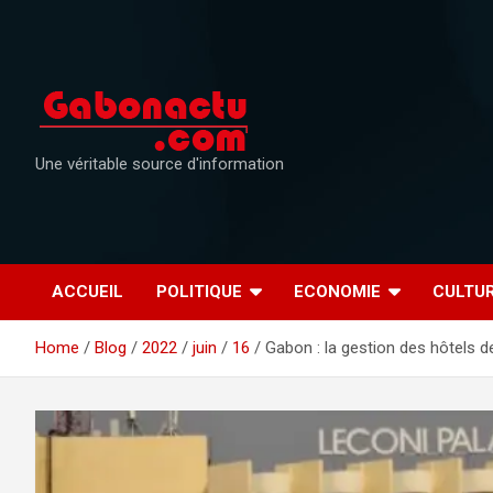
Skip
to
content
Une véritable source d'information
ACCUEIL
POLITIQUE
ECONOMIE
CULTU
Home
Blog
2022
juin
16
Gabon : la gestion des hôtels de