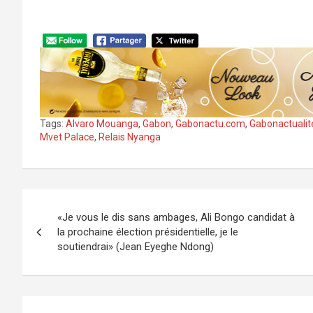
Tags:
Alvaro Mouanga
,
Gabon
,
Gabonactu.com
,
Gabonactualit
Mvet Palace
,
Relais Nyanga
Navigation
«Je vous le dis sans ambages, Ali Bongo candidat à
de
la prochaine élection présidentielle, je le
soutiendrai» (Jean Eyeghe Ndong)
l’article