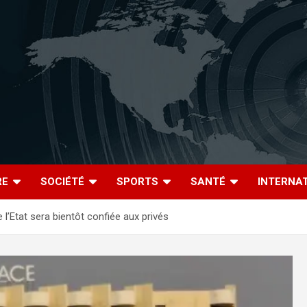
RE
SOCIÉTÉ
SPORTS
SANTÉ
INTERNA
 l’Etat sera bientôt confiée aux privés