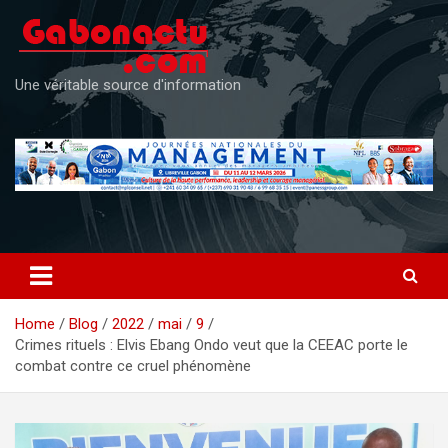
Skip
to
content
Une véritable source d'information
Home
Blog
2022
mai
9
Crimes rituels : Elvis Ebang Ondo veut que la CEEAC porte le
combat contre ce cruel phénomène