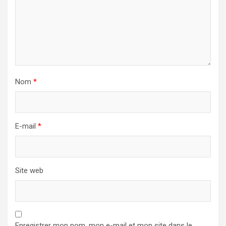
Nom
*
E-mail
*
Site web
Enregistrer mon nom, mon e-mail et mon site dans le