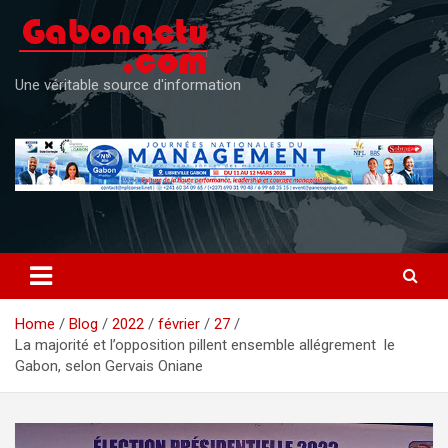
Skip
to
content
Une véritable source d'information
Home
Blog
2022
février
27
La majorité et l’opposition pillent ensemble allégrement le
Gabon, selon Gervais Oniane