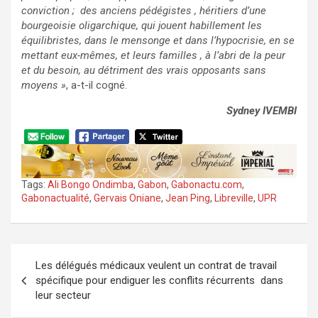
conviction ; des anciens pédégistes , héritiers d’une
bourgeoisie oligarchique, qui jouent habillement les
équilibristes, dans le mensonge et dans l’hypocrisie, en se
mettant eux-mêmes, et leurs familles , à l’abri de la peur
et du besoin, au détriment des vrais opposants sans
moyens »
, a-t-il cogné.
Sydney IVEMBI
Tags:
Ali Bongo Ondimba
,
Gabon
,
Gabonactu.com
,
Gabonactualité
,
Gervais Oniane
,
Jean Ping
,
Libreville
,
UPR
Navigation
Les délégués médicaux veulent un contrat de travail
de
spécifique pour endiguer les conflits récurrents dans
l’article
leur secteur