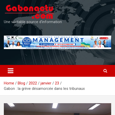
Skip
to
content
Une véritable source d'information
Home
Blog
2022
janvier
23
Gabon : la grève désamorcée dans les tribunaux