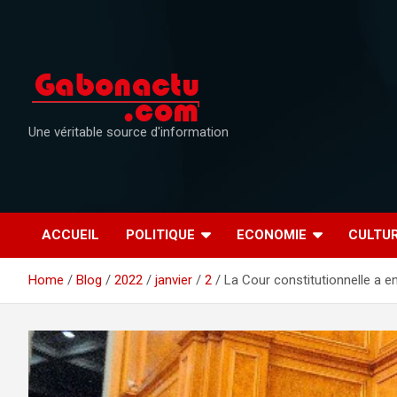
Skip
to
content
Une véritable source d'information
ACCUEIL
POLITIQUE
ECONOMIE
CULTU
Home
Blog
2022
janvier
2
La Cour constitutionnelle a e