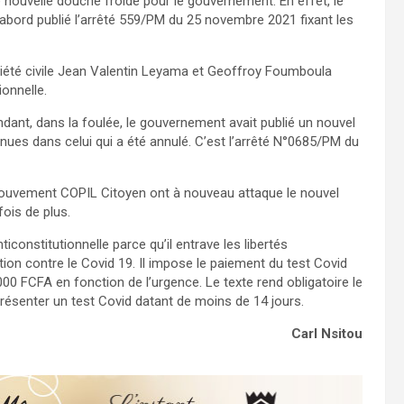
e nouvelle douche froide pour le gouvernement. En effet, le
abord publié l’arrêté 559/PM du 25 novembre 2021 fixant les
iété civile Jean Valentin Leyama et Geoffroy Foumboula
onnelle.
ndant, dans la foulée, le gouvernement avait publié un nouvel
ues dans celui qui a été annulé. C’est l’arrêté N°0685/PM du
mouvement COPIL Citoyen ont à nouveau attaque le nouvel
e fois de plus.
iconstitutionnelle parce qu’il entrave les libertés
tion contre le Covid 19. Il impose le paiement du test Covid
0 FCFA en fonction de l’urgence. Le texte rend obligatoire le
présenter un test Covid datant de moins de 14 jours.
Carl Nsitou