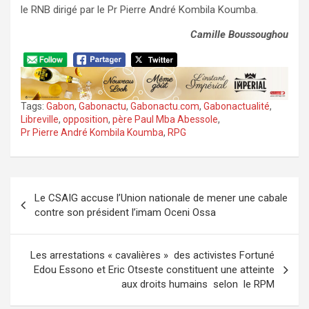
le RNB dirigé par le Pr Pierre André Kombila Koumba.
Camille Boussoughou
Tags:
Gabon
,
Gabonactu
,
Gabonactu.com
,
Gabonactualité
,
Libreville
,
opposition
,
père Paul Mba Abessole
,
Pr Pierre André Kombila Koumba
,
RPG
Navigation
Le CSAIG accuse l’Union nationale de mener une cabale
de
contre son président l’imam Oceni Ossa
l’article
Les arrestations « cavalières » des activistes Fortuné
Edou Essono et Eric Otseste constituent une atteinte
aux droits humains selon le RPM