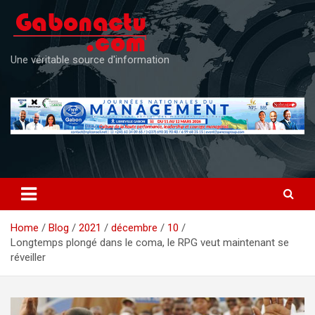
Skip
to
content
Une véritable source d'information
Home
Blog
2021
décembre
10
Longtemps plongé dans le coma, le RPG veut maintenant se
réveiller