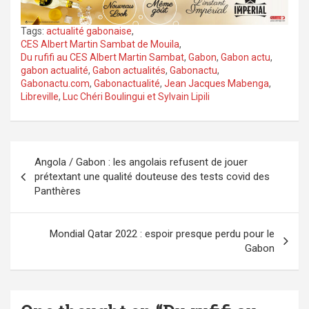
Tags:
actualité gabonaise
,
CES Albert Martin Sambat de Mouila
,
Du rufifi au CES Albert Martin Sambat
,
Gabon
,
Gabon actu
,
gabon actualité
,
Gabon actualités
,
Gabonactu
,
Gabonactu.com
,
Gabonactualité
,
Jean Jacques Mabenga
,
Libreville
,
Luc Chéri Boulingui et Sylvain Lipili
Navigation
Angola / Gabon : les angolais refusent de jouer
de
prétextant une qualité douteuse des tests covid des
l’article
Panthères
Mondial Qatar 2022 : espoir presque perdu pour le
Gabon