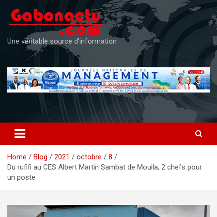
Skip
to
content
Une véritable source d'information
Home
Blog
2021
octobre
8
Du rufifi au CES Albert Martin Sambat de Mouila, 2 chefs pour
un poste