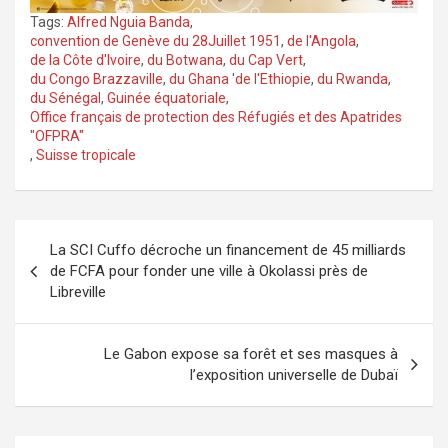
Tags:
Alfred Nguia Banda
,
convention de Genève du 28Juillet 1951
,
de l'Angola
,
de la Côte d'Ivoire
,
du Botwana
,
du Cap Vert
,
du Congo Brazzaville
,
du Ghana 'de l'Ethiopie
,
du Rwanda
,
du Sénégal
,
Guinée équatoriale
,
Office français de protection des Réfugiés et des Apatrides
"OFPRA"
,
Suisse tropicale
Navigation
La SCI Cuffo décroche un financement de 45 milliards
de
de FCFA pour fonder une ville à Okolassi près de
l’article
Libreville
Le Gabon expose sa forêt et ses masques à
l’exposition universelle de Dubaï