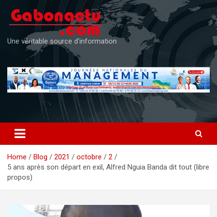
Skip
to
content
Une véritable source d'information
Home
Blog
2021
octobre
2
5 ans après son départ en exil, Alfred Nguia Banda dit tout (libre
propos)