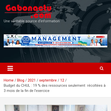
Skip
to
content
Une véritable source d'information
Home
Blog
2021
septembre
12
Budget du CHUL : 19 % des ressources seulement récoltées à
3 mois de la fin de l’exercice