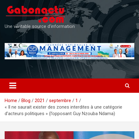
Skip
to
content
Une véritable source d'information
Home
Blog
2021
septembre
1
« Il ne saurait exister des zones interdites à une catégorie
d’acteurs politiques » (l’opposant Guy Nzouba Ndama)