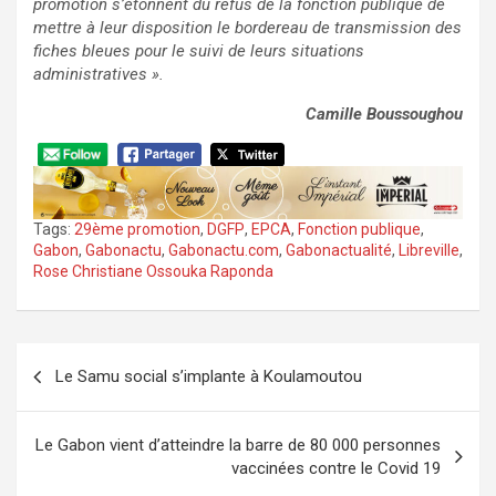
promotion s’étonnent du refus de la fonction publique de
mettre à leur disposition le bordereau de transmission des
fiches bleues pour le suivi de leurs situations
administratives ».
Camille Boussoughou
Tags:
29ème promotion
,
DGFP
,
EPCA
,
Fonction publique
,
Gabon
,
Gabonactu
,
Gabonactu.com
,
Gabonactualité
,
Libreville
,
Rose Christiane Ossouka Raponda
Navigation
Le Samu social s’implante à Koulamoutou
de
l’article
Le Gabon vient d’atteindre la barre de 80 000 personnes
vaccinées contre le Covid 19