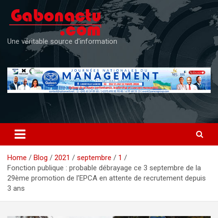
Skip
to
content
Une véritable source d'information
Home
Blog
2021
septembre
1
Fonction publique : probable débrayage ce 3 septembre de la
29ème promotion de l’EPCA en attente de recrutement depuis
3 ans