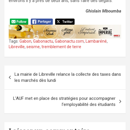
environs il y a près de deux ans, sans faire des dégâts.
Ghislain Mboumba
Tags:
Gabon
,
Gabonactu
,
Gabonactu.com
,
Lambaréné
,
Libreville
,
seisme
,
tremblement de terre
Navigation
La mairie de Libreville relance la collecte des taxes dans
de
les marchés dès lundi
l’article
L’AUF met en place des stratégies pour accompagner
l’employabilité des étudiants