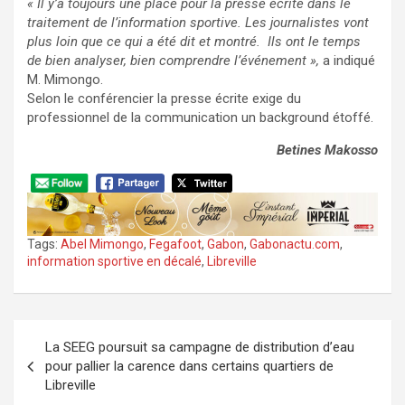
« Il y’a toujours une place pour la presse écrite dans le
traitement de l’information sportive. Les journalistes vont
plus loin que ce qui a été dit et montré. Ils ont le temps
de bien analyser, bien comprendre l’événement »,
a indiqué
M. Mimongo.
Selon le conférencier la presse écrite exige du
professionnel de la communication un background étoffé.
Betines Makosso
Tags:
Abel Mimongo
,
Fegafoot
,
Gabon
,
Gabonactu.com
,
information sportive en décalé
,
Libreville
Navigation
La SEEG poursuit sa campagne de distribution d’eau
de
pour pallier la carence dans certains quartiers de
l’article
Libreville