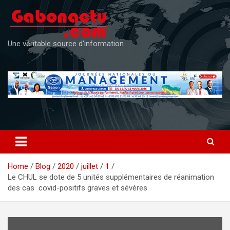
Skip
to
content
Une véritable source d'information
Home
Blog
2020
juillet
1
Le CHUL se dote de 5 unités supplémentaires de réanimation
des cas covid-positifs graves et sévères