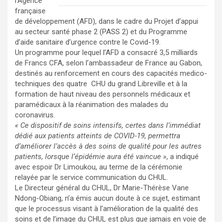
l’Agence
française
de développement (AFD), dans le cadre du Projet d’appui
au secteur santé phase 2 (PASS 2) et du Programme
d’aide sanitaire d’urgence contre le Covid-19.
Un programme pour lequel l’AFD a consacré 3,5 milliards
de Francs CFA, selon l’ambassadeur de France au Gabon,
destinés au renforcement en cours des capacités medico-
techniques des quatre CHU du grand Libreville et à la
formation de haut niveau des personnels médicaux et
paramédicaux à la réanimation des malades du
coronavirus.
« Ce dispositif de soins intensifs, certes dans l’immédiat
dédié aux patients atteints de COVID-19, permettra
d’améliorer l’accès à des soins de qualité pour les autres
patients, lorsque l’épidémie aura été vaincue »
, a indiqué
avec espoir Dr Limoukou, au terme de la cérémonie
relayée par le service communication du CHUL.
Le Directeur général du CHUL, Dr Marie-Thérèse Vane
Ndong-Obiang, n’a émis aucun doute à ce sujet, estimant
que le processus visant à l’amélioration de la qualité des
soins et de l’image du CHUL est plus que jamais en voie de