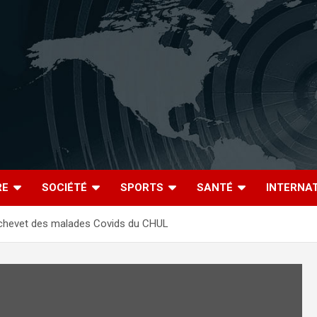
RE
SOCIÉTÉ
SPORTS
SANTÉ
INTERNA
chevet des malades Covids du CHUL