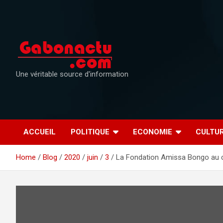
Skip
to
content
Une véritable source d'information
ACCUEIL
POLITIQUE
ECONOMIE
CULTU
Home
Blog
2020
juin
3
La Fondation Amissa Bongo au 