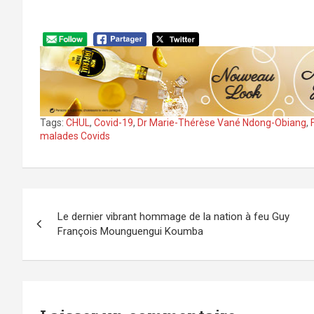
Tags:
CHUL
,
Covid-19
,
Dr Marie-Thérèse Vané Ndong-Obiang
,
malades Covids
Navigation
Le dernier vibrant hommage de la nation à feu Guy
de
François Mounguengui Koumba
l’article